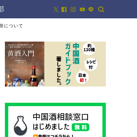
部
部について