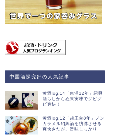
中国酒探究部の人気記事
黄酒log.14「東湖12年」紹興
酒らしからぬ果実味でグビグ
ビ爽快！
黄酒log.12「越王台8年」ノン
カラメル紹興酒を彷彿させる
爽快さだが、旨味しっかり