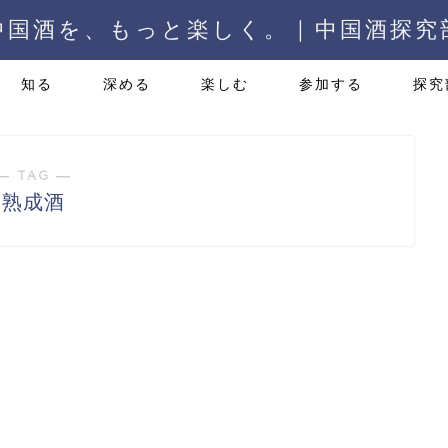
中国酒を、もっと楽しく。 | 中国酒探究
知る
深める
楽しむ
参加する
探究
― TAG ―
熟成酒