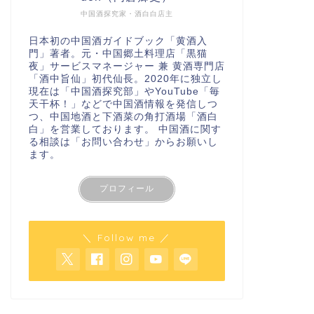
中国酒探究家・酒白白店主
日本初の中国酒ガイドブック「
黄酒入
門
」著者。元・中国郷土料理店「黒猫
夜」サービスマネージャー 兼 黄酒専門店
「酒中旨仙」初代仙長。2020年に独立し
現在は「
中国酒探究部
」やYouTube
「毎
天干杯！」
などで中国酒情報を発信しつ
つ、中国地酒と下酒菜の角打酒場「酒白
白」を営業しております。 中国酒に関す
る相談は
「お問い合わせ」
からお願いし
ます。
プロフィール
＼ Follow me ／