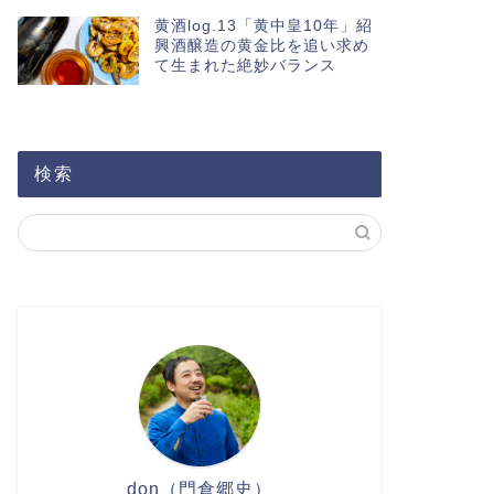
黄酒log.13「黄中皇10年」紹
興酒醸造の黄金比を追い求め
て生まれた絶妙バランス
検索
don（門倉郷史）