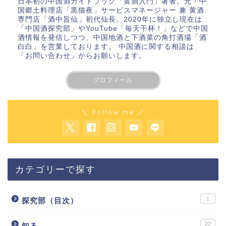
日本初の中国酒ガイドブック「
黄酒入門
」著者。元・中
国郷土料理店「黒猫夜」サービスマネージャー 兼 黄酒
専門店「酒中旨仙」初代仙長。2020年に独立し現在は
「
中国酒探究部
」やYouTube
「毎天干杯！」
などで中国
酒情報を発信しつつ、中国地酒と下酒菜の角打酒場「酒
白白」を営業しております。 中国酒に関する相談は
「お問い合わせ」
からお願いします。
プロフィール
＼ Follow me ／
カテゴリーで探す
1
探究部（目次）
22
知る