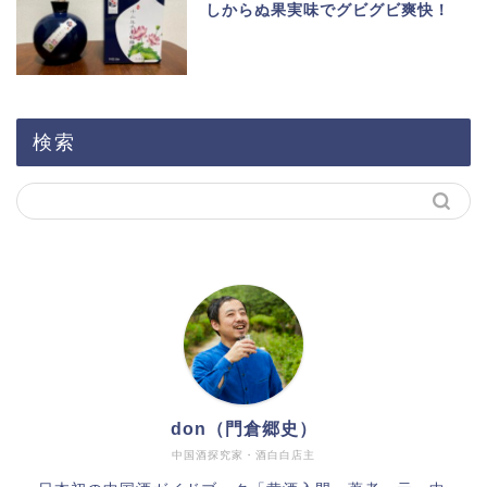
しからぬ果実味でグビグビ爽快！
検索
don（門倉郷史）
中国酒探究家・酒白白店主