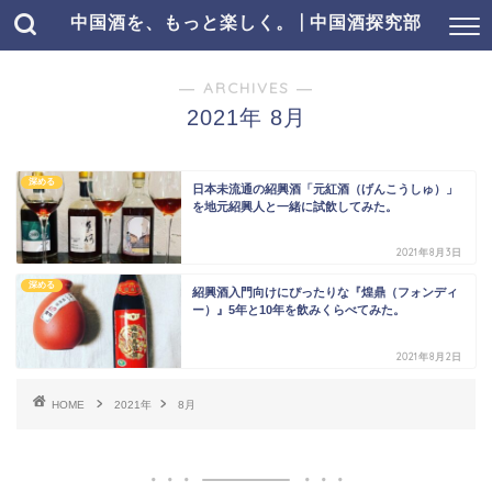
中国酒を、もっと楽しく。 | 中国酒探究部
― ARCHIVES ―
2021年 8月
深める
日本未流通の紹興酒「元紅酒（げんこうしゅ）」
を地元紹興人と一緒に試飲してみた。
2021年8月3日
深める
紹興酒入門向けにぴったりな『煌鼎（フォンディ
ー）』5年と10年を飲みくらべてみた。
2021年8月2日
HOME
2021年
8月