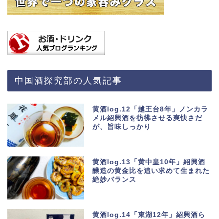
中国酒探究部の人気記事
黄酒log.12「越王台8年」ノンカラ
メル紹興酒を彷彿させる爽快さだ
が、旨味しっかり
黄酒log.13「黄中皇10年」紹興酒
醸造の黄金比を追い求めて生まれた
絶妙バランス
黄酒log.14「東湖12年」紹興酒ら