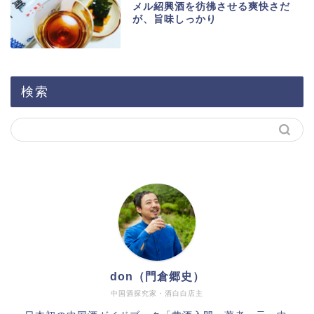
メル紹興酒を彷彿させる爽快さだ
が、旨味しっかり
検索
don（門倉郷史）
中国酒探究家・酒白白店主