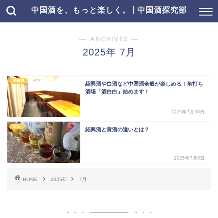
中国酒を、もっと楽しく。 | 中国酒探究部
― ARCHIVES ―
2025年 7月
酒白白
紹興酒や白酒など中国酒全般が楽しめる！角打ち
酒場「酒白白」始めます！
2025年7月30日
知る
紹興酒と黄酒の違いとは？
2025年7月8日
HOME
2025年
7月