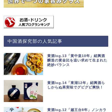
中国酒探究部の人気記事
黄酒log.13「黄中皇10年」紹興酒
醸造の黄金比を追い求めて生まれた
絶妙バランス
黄酒log.14「東湖12年」紹興酒ら
しからぬ果実味でグビグビ爽快！
黄酒log.12「越王台8年」ノンカラ