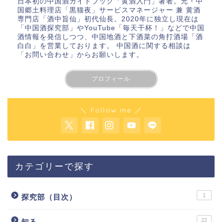
日本初の中国酒ガイドブック「
黄酒入門
」著者。元・中
国郷土料理店「黒猫夜」サービスマネージャー 兼 黄酒
専門店「酒中旨仙」初代仙長。2020年に独立し現在は
「
中国酒探究部
」やYouTube
「毎天干杯！」
などで中国
酒情報を発信しつつ、中国地酒と下酒菜の角打酒場「酒
白白」を営業しております。 中国酒に関する相談は
「お問い合わせ」
からお願いします。
プロフィール
＼ Follow me ／
カテゴリーで探す
1
探究部（目次）
22
知る