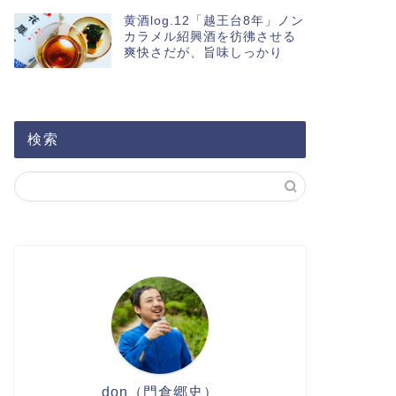
黄酒log.12「越王台8年」ノン
カラメル紹興酒を彷彿させる
爽快さだが、旨味しっかり
検索
don（門倉郷史）