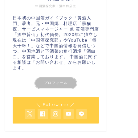
中国酒探究家・酒白白店主
日本初の中国酒ガイドブック「
黄酒入
門
」著者。元・中国郷土料理店「黒猫
夜」サービスマネージャー 兼 黄酒専門店
「酒中旨仙」初代仙長。2020年に独立し
現在は「
中国酒探究部
」やYouTube
「毎
天干杯！」
などで中国酒情報を発信しつ
つ、中国地酒と下酒菜の角打酒場「酒白
白」を営業しております。 中国酒に関す
る相談は
「お問い合わせ」
からお願いし
ます。
プロフィール
＼ Follow me ／