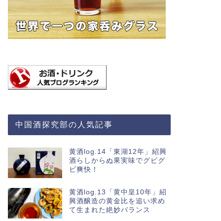
中国酒探究部の人気記事
黄酒log.14「東湖12年」紹興
酒らしからぬ果実味でグビグ
ビ爽快！
黄酒log.13「黄中皇10年」紹
興酒醸造の黄金比を追い求め
て生まれた絶妙バランス