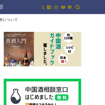
部
部について