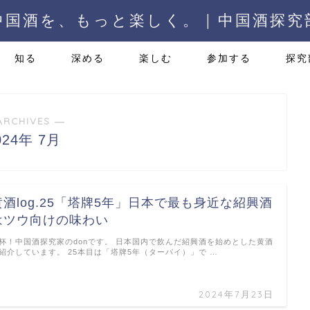
中国酒を、もっと楽しく。 | 中国酒探究
知る
深める
楽しむ
参加する
探究
ARCHIVES ―
024年 7月
黄酒log.25「塔牌5年」日本で最も身近な紹興酒
はツウ向けの味わい
杯！中国酒探究家のdonです。 日本国内で飲んだ紹興酒を始めとした黄酒
紹介しています。 25本目は「塔牌5年（ターパイ）」で …
2024年7月23日