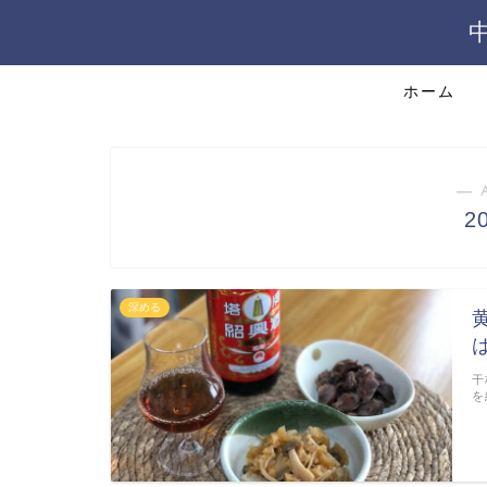
ホーム
― 
2
深める
干
を