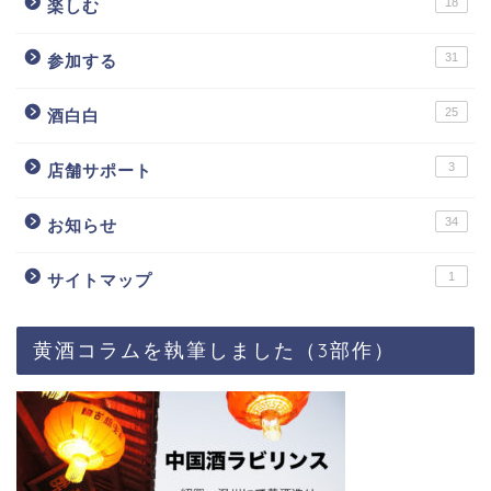
18
楽しむ
31
参加する
25
酒白白
3
店舗サポート
34
お知らせ
1
サイトマップ
黄酒コラムを執筆しました（3部作）