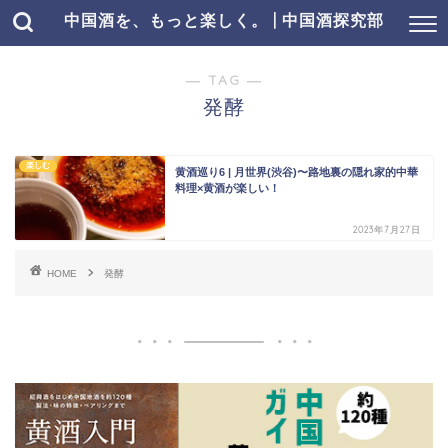
中国酒を、もっと楽しく。 | 中国酒探究部
― TAG ―
発酵
楽しむ
黄酒巡り6 | 月世界(渋谷)〜路地裏の隠れ家的中華
料理×黄酒が楽しい！
2023年7月27日
HOME
発酵