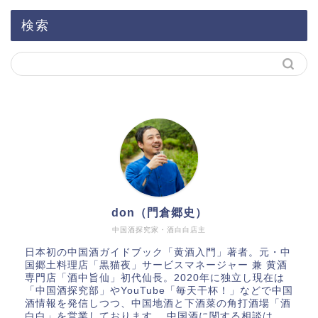
検索
don（門倉郷史）
中国酒探究家・酒白白店主
日本初の中国酒ガイドブック「
黄酒入門
」著者。元・中
国郷土料理店「黒猫夜」サービスマネージャー 兼 黄酒
専門店「酒中旨仙」初代仙長。2020年に独立し現在は
「
中国酒探究部
」やYouTube
「毎天干杯！」
などで中国
酒情報を発信しつつ、中国地酒と下酒菜の角打酒場「酒
白白」を営業しております。 中国酒に関する相談は