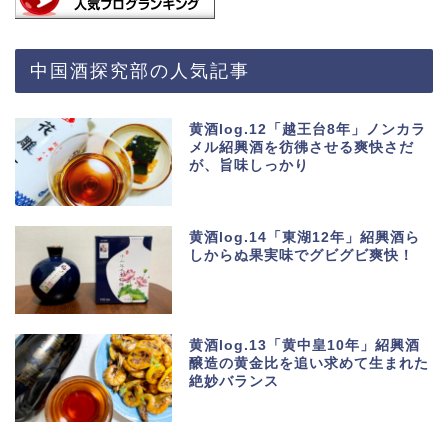
中国酒探究部の人気記事
黄酒log.12「越王台8年」ノンカラ
メル紹興酒を彷彿させる爽快さだ
が、旨味しっかり
黄酒log.14「東湖12年」紹興酒ら
しからぬ果実味でグビグビ爽快！
黄酒log.13「黄中皇10年」紹興酒
醸造の黄金比を追い求めて生まれた
絶妙バランス