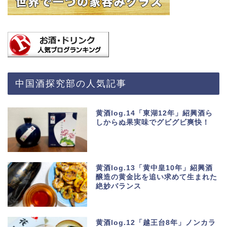
中国酒探究部の人気記事
黄酒log.14「東湖12年」紹興酒ら
しからぬ果実味でグビグビ爽快！
黄酒log.13「黄中皇10年」紹興酒
醸造の黄金比を追い求めて生まれた
絶妙バランス
黄酒log.12「越王台8年」ノンカラ