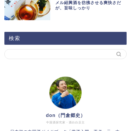
メル紹興酒を彷彿させる爽快さだ
が、旨味しっかり
検索
don（門倉郷史）
中国酒探究家・酒白白店主