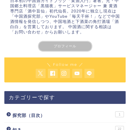
日本初の中国酒ガイドブック「
黄酒入門
」著者。元・中
国郷土料理店「黒猫夜」サービスマネージャー 兼 黄酒
専門店「酒中旨仙」初代仙長。2020年に独立し現在は
「
中国酒探究部
」やYouTube
「毎天干杯！」
などで中国
酒情報を発信しつつ、中国地酒と下酒菜の角打酒場「酒
白白」を営業しております。 中国酒に関する相談は
「お問い合わせ」
からお願いします。
プロフィール
＼ Follow me ／
カテゴリーで探す
1
探究部（目次）
22
知る