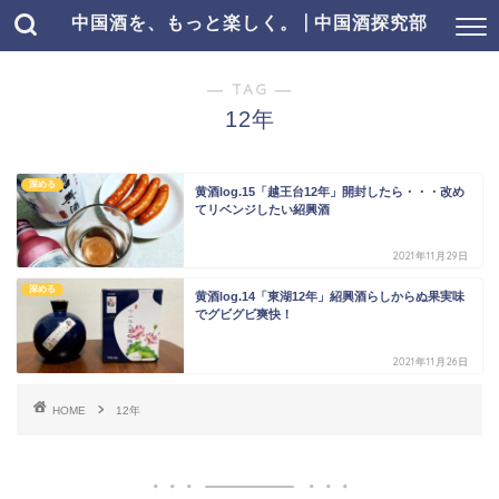
中国酒を、もっと楽しく。 | 中国酒探究部
― TAG ―
12年
深める
黄酒log.15「越王台12年」開封したら・・・改め
てリベンジしたい紹興酒
2021年11月29日
深める
黄酒log.14「東湖12年」紹興酒らしからぬ果実味
でグビグビ爽快！
2021年11月26日
HOME
12年