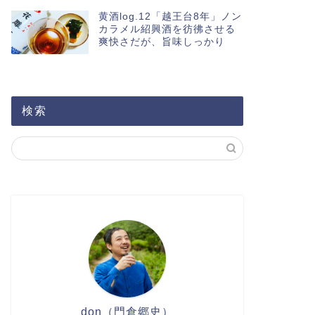
黄酒log.12「越王台8年」ノン
カラメル紹興酒を彷彿させる
爽快さだが、旨味しっかり
検索
don（門倉郷史）