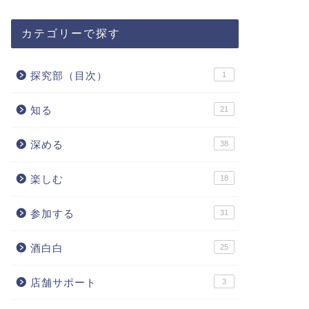
カテゴリーで探す
探究部（目次）
1
知る
21
深める
38
楽しむ
18
参加する
31
酒白白
25
店舗サポート
3