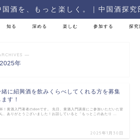
中国酒を、もっと楽しく。 | 中国酒探究
知る
深める
楽しむ
参加する
探究
ARCHIVES ―
2025年
一緒に紹興酒を飲みくらべしてくれる方を募集
します！
杯！黄酒入門著者のdonです。 先日、黄酒入門講座にご参加いただいた皆
ん、ありがとうございました！お話していると「もっとこのあたり …
2025年1月30日