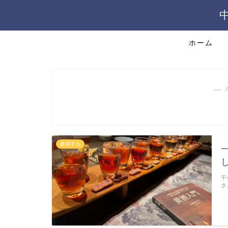
ホーム
― 
参加する
干
さ