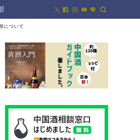
部
部について