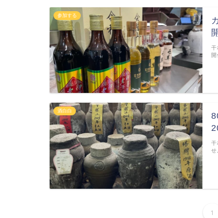
参加する
干
開
酒白白
干
せ
1