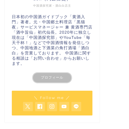
中国酒探究家・酒白白店主
日本初の中国酒ガイドブック「
黄酒入
門
」著者。元・中国郷土料理店「黒猫
夜」サービスマネージャー 兼 黄酒専門店
「酒中旨仙」初代仙長。2020年に独立し
現在は「
中国酒探究部
」やYouTube
「毎
天干杯！」
などで中国酒情報を発信しつ
つ、中国地酒と下酒菜の角打酒場「酒白
白」を営業しております。 中国酒に関す
る相談は
「お問い合わせ」
からお願いし
ます。
プロフィール
＼ Follow me ／