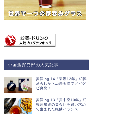
中国酒探究部の人気記事
黄酒log.14「東湖12年」紹興
酒らしからぬ果実味でグビグ
ビ爽快！
黄酒log.13「黄中皇10年」紹
興酒醸造の黄金比を追い求め
て生まれた絶妙バランス