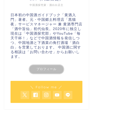
中国酒探究家・酒白白店主
日本初の中国酒ガイドブック「
黄酒入
門
」著者。元・中国郷土料理店「黒猫
夜」サービスマネージャー 兼 黄酒専門店
「酒中旨仙」初代仙長。2020年に独立し
現在は「
中国酒探究部
」やYouTube
「毎
天干杯！」
などで中国酒情報を発信しつ
つ、中国地酒と下酒菜の角打酒場「酒白
白」を営業しております。 中国酒に関す
る相談は
「お問い合わせ」
からお願いし
ます。
プロフィール
＼ Follow me ／