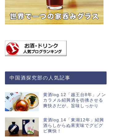
中国酒探究部の人気記事
黄酒log.12「越王台8年」ノン
カラメル紹興酒を彷彿させる
爽快さだが、旨味しっかり
黄酒log.14「東湖12年」紹興
酒らしからぬ果実味でグビグ
ビ爽快！