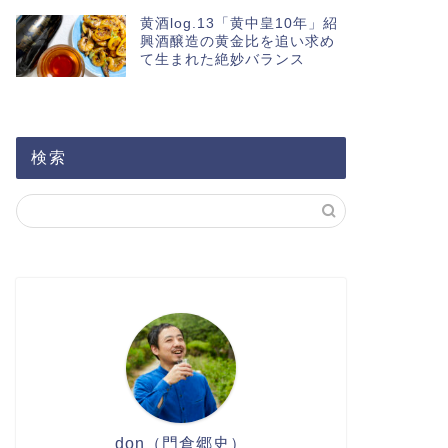
黄酒log.13「黄中皇10年」紹
興酒醸造の黄金比を追い求め
て生まれた絶妙バランス
検索
don（門倉郷史）