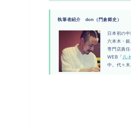
執筆者紹介 don（門倉郷史）
日本初の中
六本木・銀
専門店責任
WEB「
八-H
中。代々木