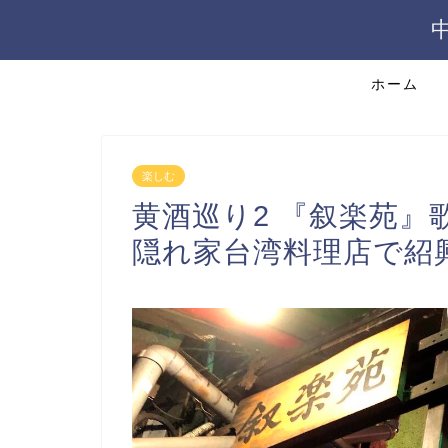
ホーム
楽しむ
黄酒巡り2 『叙楽苑
隠れ家台湾料理店で紹