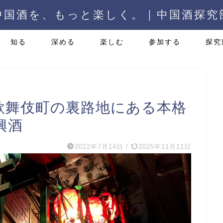
中国酒を、もっと楽しく。 | 中国酒探究
知る
深める
楽しむ
参加する
探究
』歌舞伎町の裏路地にある本格
興酒
2022年7月14日
/
2025年11月11日