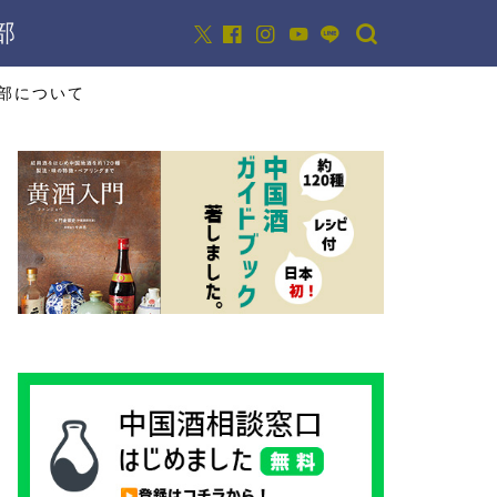
部
部について