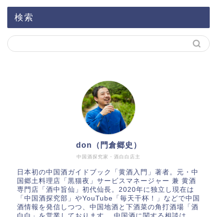
検索
don（門倉郷史）
中国酒探究家・酒白白店主
日本初の中国酒ガイドブック「
黄酒入門
」著者。元・中
国郷土料理店「黒猫夜」サービスマネージャー 兼 黄酒
専門店「酒中旨仙」初代仙長。2020年に独立し現在は
「
中国酒探究部
」やYouTube
「毎天干杯！」
などで中国
酒情報を発信しつつ、中国地酒と下酒菜の角打酒場「酒
白白」を営業しております。 中国酒に関する相談は