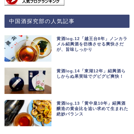
中国酒探究部の人気記事
黄酒log.12「越王台8年」ノンカラ
メル紹興酒を彷彿させる爽快さだ
が、旨味しっかり
黄酒log.14「東湖12年」紹興酒ら
しからぬ果実味でグビグビ爽快！
黄酒log.13「黄中皇10年」紹興酒
醸造の黄金比を追い求めて生まれた
絶妙バランス