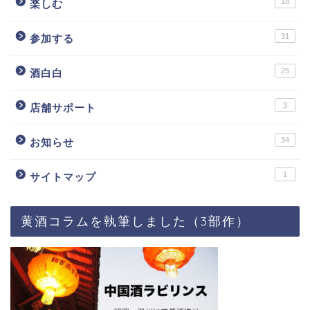
18
楽しむ
31
参加する
25
酒白白
3
店舗サポート
34
お知らせ
1
サイトマップ
黄酒コラムを執筆しました（3部作）