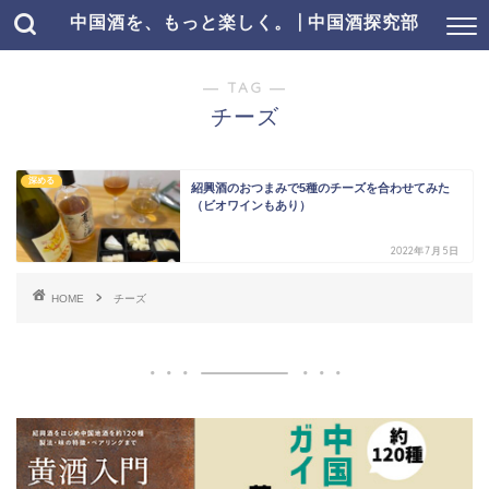
中国酒を、もっと楽しく。 | 中国酒探究部
― TAG ―
チーズ
深める
紹興酒のおつまみで5種のチーズを合わせてみた
（ビオワインもあり）
2022年7月5日
HOME
チーズ