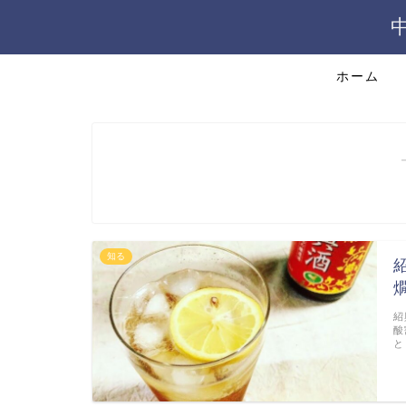
ホーム
知る
紹
酸
と