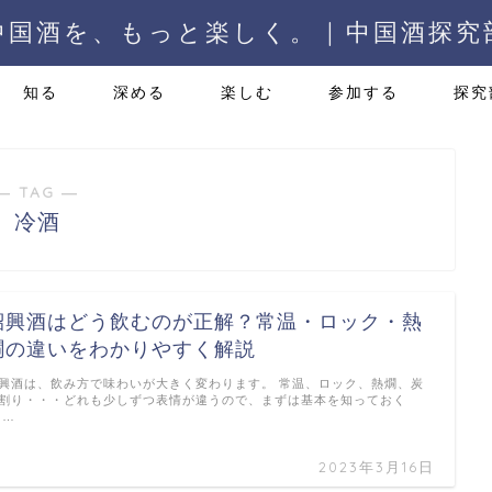
中国酒を、もっと楽しく。 | 中国酒探究
知る
深める
楽しむ
参加する
探究
― TAG ―
冷酒
紹興酒はどう飲むのが正解？常温・ロック・熱
燗の違いをわかりやすく解説
興酒は、飲み方で味わいが大きく変わります。 常温、ロック、熱燗、炭
割り・・・どれも少しずつ表情が違うので、まずは基本を知っておく
 …
2023年3月16日