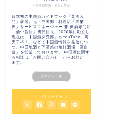
中国酒探究家・酒白白店主
日本初の中国酒ガイドブック「
黄酒入
門
」著者。元・中国郷土料理店「黒猫
夜」サービスマネージャー 兼 黄酒専門店
「酒中旨仙」初代仙長。2020年に独立し
現在は「
中国酒探究部
」やYouTube
「毎
天干杯！」
などで中国酒情報を発信しつ
つ、中国地酒と下酒菜の角打酒場「酒白
白」を営業しております。 中国酒に関す
る相談は
「お問い合わせ」
からお願いし
ます。
プロフィール
＼ Follow me ／