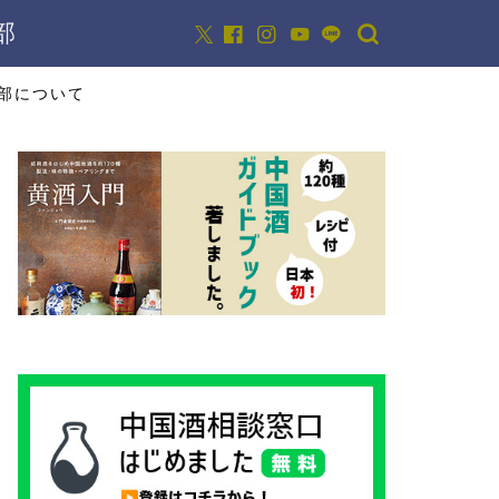
部
部について