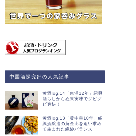
中国酒探究部の人気記事
黄酒log.14「東湖12年」紹興
酒らしからぬ果実味でグビグ
ビ爽快！
黄酒log.13「黄中皇10年」紹
興酒醸造の黄金比を追い求め
て生まれた絶妙バランス