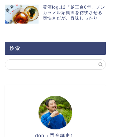
黄酒log.12「越王台8年」ノン
カラメル紹興酒を彷彿させる
爽快さだが、旨味しっかり
検索
don（門倉郷史）