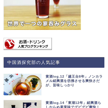
中国酒探究部の人気記事
黄酒log.12「越王台8年」ノンカラ
メル紹興酒を彷彿させる爽快さだ
が、旨味しっかり
黄酒log.14「東湖12年」紹興酒ら
しからぬ果実味でグビグビ爽快！