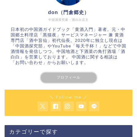
don（門倉郷史）
中国酒探究家・酒白白店主
日本初の中国酒ガイドブック「
黄酒入門
」著者。元・中
国郷土料理店「黒猫夜」サービスマネージャー 兼 黄酒
専門店「酒中旨仙」初代仙長。2020年に独立し現在は
「
中国酒探究部
」やYouTube
「毎天干杯！」
などで中国
酒情報を発信しつつ、中国地酒と下酒菜の角打酒場「酒
白白」を営業しております。 中国酒に関する相談は
「お問い合わせ」
からお願いします。
プロフィール
＼ Follow me ／
カテゴリーで探す