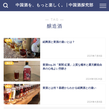
中国酒を、もっと楽しく。 | 中国酒探究部
― TAG ―
醸造酒
知る
紹興酒と黄酒の違いとは？
2025年7月8日
深める
黄酒log.26「黄関 紅運」上質な糯米と露天醸造由
来の心地よい芳醇さ
2024年9月24日
知る
黄酒とは何？基礎からわかる紹興酒との違い
2024年4月8日