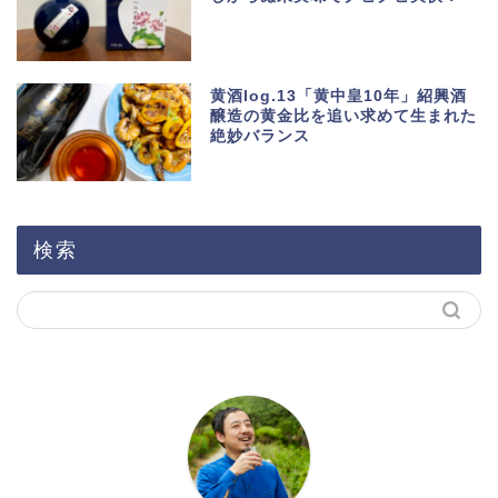
黄酒log.13「黄中皇10年」紹興酒
醸造の黄金比を追い求めて生まれた
絶妙バランス
検索