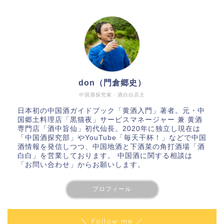
don（門倉郷史）
中国酒探究家・酒白白店主
日本初の中国酒ガイドブック「
黄酒入門
」著者。元・中
国郷土料理店「黒猫夜」サービスマネージャー 兼 黄酒
専門店「酒中旨仙」初代仙長。2020年に独立し現在は
「
中国酒探究部
」やYouTube
「毎天干杯！」
などで中国
酒情報を発信しつつ、中国地酒と下酒菜の角打酒場「酒
白白」を営業しております。 中国酒に関する相談は
「お問い合わせ」
からお願いします。
プロフィール
＼ Follow me ／