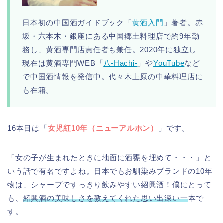
日本初の中国酒ガイドブック「
黄酒入門
」著者。赤
坂・六本木・銀座にある中国郷土料理店で約9年勤
務し、黄酒専門店責任者も兼任。2020年に独立し
現在は黄酒専門WEB「
八-Hachi-
」や
YouTube
など
で中国酒情報を発信中。代々木上原の中華料理店に
も在籍。
16本目は「
女児紅10年（ニューアルホン）
」です。
「女の子が生まれたときに地面に酒甕を埋めて・・・」と
いう話で有名ですよね。日本でもお馴染みブランドの10年
物は、シャープですっきり飲みやすい紹興酒！僕にとって
も、
紹興酒の美味しさを教えてくれた思い出深い一
本で
す。