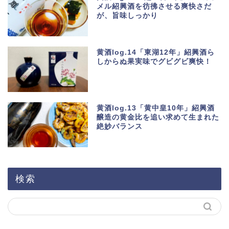
メル紹興酒を彷彿させる爽快さだ
が、旨味しっかり
黄酒log.14「東湖12年」紹興酒ら
しからぬ果実味でグビグビ爽快！
黄酒log.13「黄中皇10年」紹興酒
醸造の黄金比を追い求めて生まれた
絶妙バランス
検索