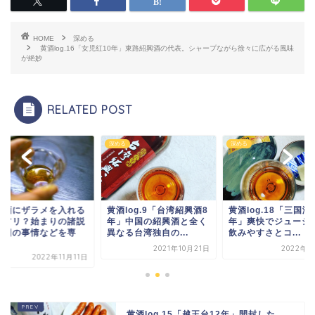
HOME
深める
黄酒log.16「女児紅10年」東路紹興酒の代表。シャープながら徐々に広がる風味
が絶妙
RELATED POST
る
深める
深める
log.9「台湾紹興酒8
黄酒log.18「三国演義18
紹興酒にザラメを入
」中国の紹興酒と全く
年」爽快でジューシーな
のはアリ？始まりの
る台湾独自の...
飲みやすさとコ...
や中国の事情などを
門...
2021年10月21日
2022年4月5日
2022年11
黄酒log.15「越王台12年」開封した