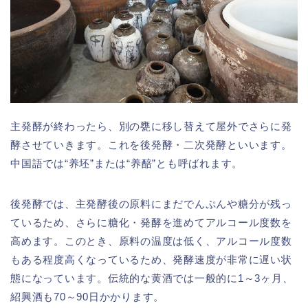
主発酵が終わったら、別の甕に移し替えて屋外でさらに発
酵させていきます。これを後発酵・二次発酵といいます。
中国語では“养坯”または“养醅”とも呼ばれます。
後発酵では、主発酵後の原料にまだでんぷんや糖分が残っ
ているため、さらに糖化・発酵を進めてアルコール度数を
高めます。このとき、原料の温度は低く、アルコール度数
もある程度高くなっているため、発酵速度が非常に遅い状
態になっています。伝統的な黄酒では一般的に1～3ヶ月、
紹興酒も70～90日かかります。