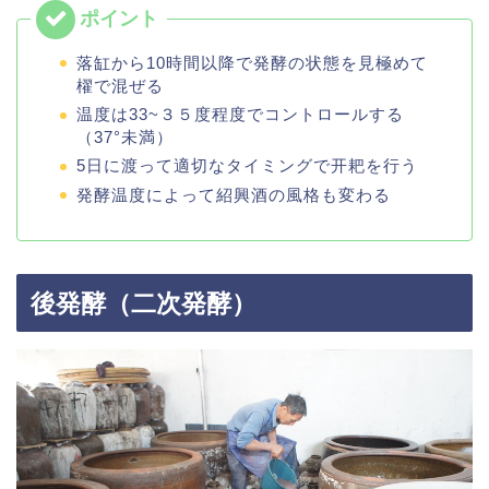
落缸から10時間以降で発酵の状態を見極めて
櫂で混ぜる
温度は33~３５度程度でコントロールする
（37°未満）
5日に渡って適切なタイミングで开耙を行う
発酵温度によって紹興酒の風格も変わる
後発酵（二次発酵）