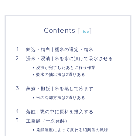
Contents
[
]
hide
筛选・精白 | 糯米の選定・精米
浸米・浸漬 | 米を水に漬けて吸水させる
浸漬が完了したあとに行う作業
漿水の抽出法は2通りある
蒸煮・攤飯 | 米を蒸して冷ます
米の冷却方法は2通りある
落缸 | 甕の中に原料を投入する
主発酵（一次発酵）
発酵温度によって変わる紹興酒の風味