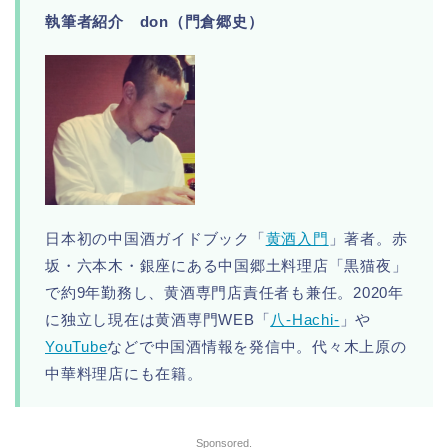
執筆者紹介 don（門倉郷史）
日本初の中国酒ガイドブック「
黄酒入門
」著者。赤
坂・六本木・銀座にある中国郷土料理店「黒猫夜」
で約9年勤務し、黄酒専門店責任者も兼任。2020年
に独立し現在は黄酒専門WEB「
八-Hachi-
」や
YouTube
などで中国酒情報を発信中。代々木上原の
中華料理店にも在籍。
Sponsored.