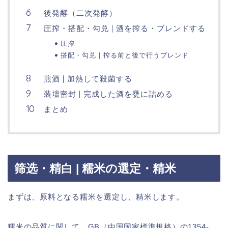
後発酵（二次発酵）
圧搾・搭配・勾兑 | 酒を搾る・ブレンドする
圧搾
搭配・勾兑 | 搾る前と後で行うブレンド
煎酒 | 加熱して殺菌する
装壇密封 | 完成した酒を甕に詰める
まとめ
筛选・精白 | 糯米の選定・精米
まずは、原料となる糯米を選定し、精米します。
糯米の品質に関して、GB（中国国家標準規格）の1354-