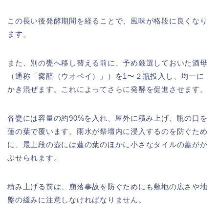
この長い後発酵期間を経ることで、風味が格段に良くなり
ます。
また、別の甕へ移し替える前に、予め厳選しておいた酒母
（通称「窝醅（ウオペイ）」）を1〜２瓶投入し、均一に
かき混ぜます。これによってさらに発酵を促進させます。
各甕には容量の約90%を入れ、屋外に積み上げ、瓶の口を
蓮の葉で覆います。雨水が祭壇内に浸入するのを防ぐため
に、最上段の壺には蓮の葉のほかに小さなタイルの蓋がか
ぶせられます。
積み上げる前は、崩落事故を防ぐためにも敷地の広さや地
盤の緩みに注意しなければなりません。