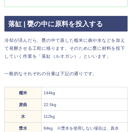
落缸 | 甕の中に原料を投入する
冷却が済んだら、甕の中で蒸した糯米に曲や水などを加え
て発酵させる工程に移ります。そのために甕に材料を投下
していく作業を「落缸（ルオガン）」といいます。
一般的なそれぞれの分量は下記の通りです。
糯米
144kg
麦曲
22.5kg
水
112kg
漿水
84kg ※漿水を使用しない場合は、真水