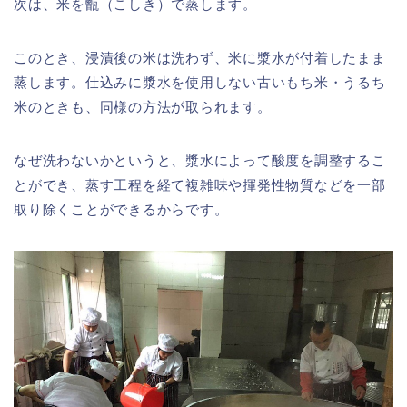
次は、米を甑（こしき）で蒸します。
このとき、浸漬後の米は洗わず、米に漿水が付着したまま
蒸します。仕込みに漿水を使用しない古いもち米・うるち
米のときも、同様の方法が取られます。
なぜ洗わないかというと、漿水によって酸度を調整するこ
とができ、蒸す工程を経て複雑味や揮発性物質などを一部
取り除くことができるからです。