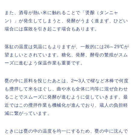
また、酒母が熱い米に触れることで「烫酿（タンニャ
ン）」が発生してしまうと、発酵がうまく進まず、ひどい
場合には腐敗を引き起こす場合もあります。
落缸の温度は気温にもよりますが、一般的には26～29℃が
望ましいとされています。糖化、発酵、酵母の繁殖がスム
ーズに進むよう保温作業も重要です。
甕の中に原料を投じたあとは、2〜3人で櫂など木棒で何度
も攪拌して米をほぐし、曲や水も全体に均等に混ぜ合わせ
ることでスムーズに発酵が進むように促していきます。最
近ではこの攪拌作業も機械化が進んでおり、蔵人の負担軽
減に繋がっています。
ときには甕の中の温度を均一にするため、甕の中に沈んで